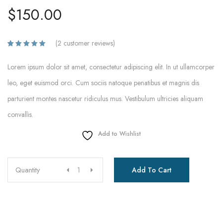
$
150.00
(
2
customer reviews)
Rated
2
5.00
out
of 5
Lorem ipsum dolor sit amet, consectetur adipiscing elit. In ut ullamcorper
based on
customer
leo, eget euismod orci. Cum sociis natoque penatibus et magnis dis
ratings
parturient montes nascetur ridiculus mus. Vestibulum ultricies aliquam
convallis.
Add to Wishlist
Quantity
Add To Cart