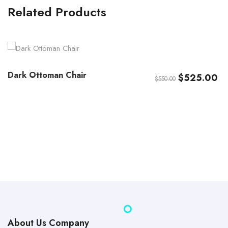
Related Products
Dark Ottoman Chair
Original
Cu
$
525.00
$
550.00
price
pr
was:
is:
$550.00.
$5
About Us Company